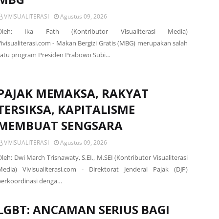
VIVISUALITERASI
Agustus 09, 2026
Oleh: Ika Fath (Kontributor Visualiterasi Media)
Vivisualiterasi.com - Makan Bergizi Gratis (MBG) merupakan salah
satu program Presiden Prabowo Subi…
PAJAK MEMAKSA, RAKYAT
TERSIKSA, KAPITALISME
MEMBUAT SENGSARA
VIVISUALITERASI
Agustus 09, 2026
leh: Dwi March Trisnawaty, S.EI., M.SEI (Kontributor Visualiterasi
Media) Vivisualiterasi.com - Direktorat Jenderal Pajak (DJP)
berkoordinasi denga…
LGBT: ANCAMAN SERIUS BAGI