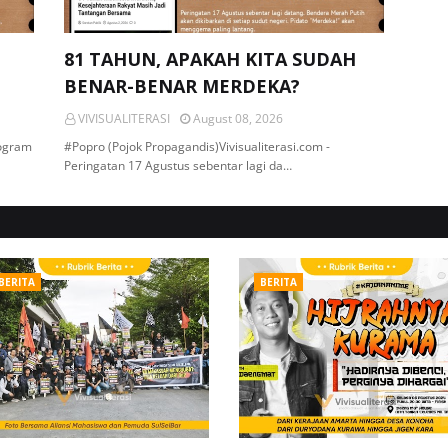
81 TAHUN, APAKAH KITA SUDAH
BENAR-BENAR MERDEKA?
VIVISUALITERASI
August 08, 2026
rogram
#Popro (Pojok Propagandis)Vivisualiterasi.com -
Peringatan 17 Agustus sebentar lagi da…
BERITA
BERITA