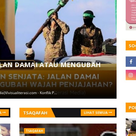
SO
JALAN DAMAI ATAU MENGUBAH
OPINI
LGB
August 
dia)Vivisualiterasi.com - Konflik P…
Oleh: Nab
,
PO
TSAQAFAH
A
LIHAT SEMUA
TSAQAFAH