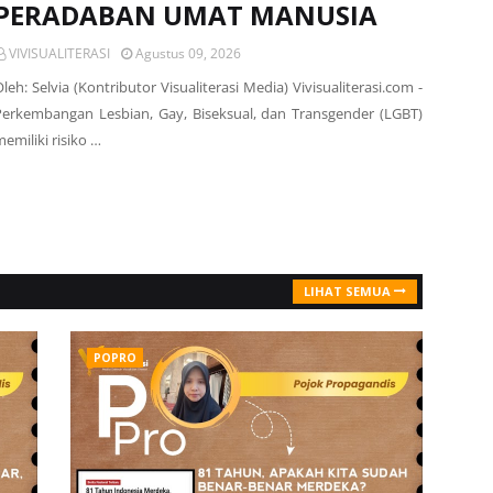
PERADABAN UMAT MANUSIA
VIVISUALITERASI
Agustus 09, 2026
leh: Selvia (Kontributor Visualiterasi Media) Vivisualiterasi.com -
Perkembangan Lesbian, Gay, Biseksual, dan Transgender (LGBT)
emiliki risiko …
LIHAT SEMUA
POPRO