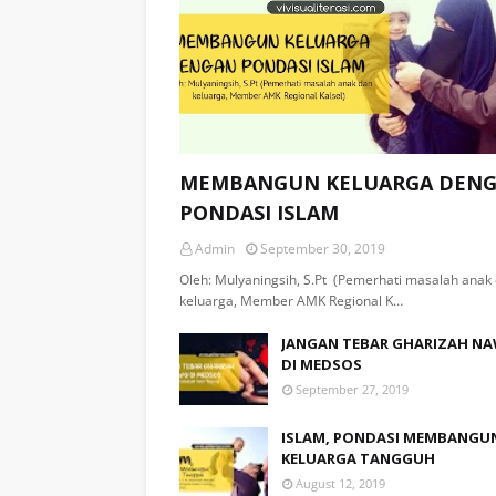
MEMBANGUN KELUARGA DEN
PONDASI ISLAM
Admin
September 30, 2019
Oleh: Mulyaningsih, S.Pt (Pemerhati masalah anak
keluarga, Member AMK Regional K…
JANGAN TEBAR GHARIZAH NA
DI MEDSOS
,
September 27, 2019
ISLAM, PONDASI MEMBANGU
KELUARGA TANGGUH
August 12, 2019