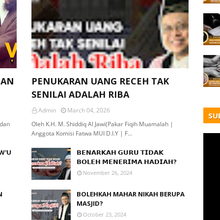
GAN
PENUKARAN UANG RECEH TAK
SENILAI ADALAH RIBA
Admin
March 04, 2026
SU
 dan
Oleh K.H. M. Shiddiq Al Jawi(Pakar Fiqih Muamalah |
Anggota Komisi Fatwa MUI D.I.Y | F…
W'U
𝗕𝗘𝗡𝗔𝗥𝗞𝗔𝗛 𝗚𝗨𝗥𝗨 𝗧𝗜𝗗𝗔𝗞
𝗕𝗢𝗟𝗘𝗛 𝗠𝗘𝗡𝗘𝗥𝗜𝗠𝗔 𝗛𝗔𝗗𝗜𝗔𝗛?
,
November 26, 2024
N
BOLEHKAH MAHAR NIKAH BERUPA
MASJID?
October 23, 2024