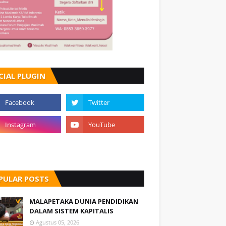
CIAL PLUGIN
TQ DAN PARADOKS PENDIDIKAN SEKULE
09, 2026
ilah Rohadatul 'Aisy(Kontributor Visualiterasi Media)Vivisualiterasi.com - Ke…
PULAR POSTS
MALAPETAKA DUNIA PENDIDIKAN
DALAM SISTEM KAPITALIS
Agustus 05, 2026