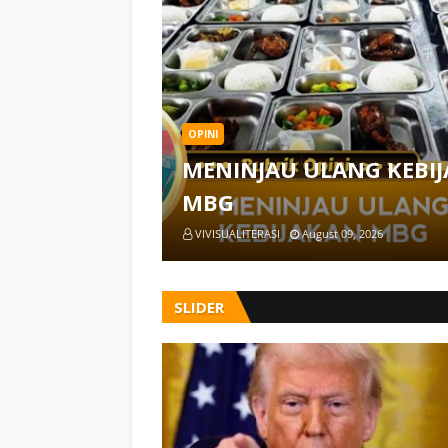
OPINI
MENINJAU ULANG KEBI
MBG
VIVISUALITERASI
August 09, 2026
SLIDER