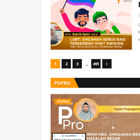
O
m
...
1
2
3
491
POPRO
POPRO