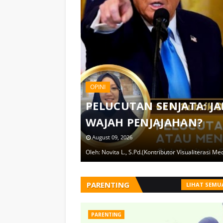
OPINI
UMAT
PELUCUTAN SENJATA: 
WAJAH PENJAJAHAN?
August 09, 2026
Oleh: Novita L., S.Pd.(Kontributor Visualiterasi Me
,
PARENTING
LIHAT SEMU
PARENTING